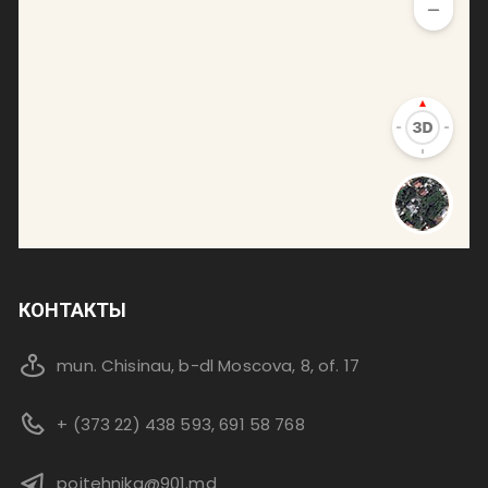
КОНТАКТЫ
mun. Chisinau, b-dl Moscova, 8, of. 17
+ (373 22) 438 593, 691 58 768
pojtehnika@901.md