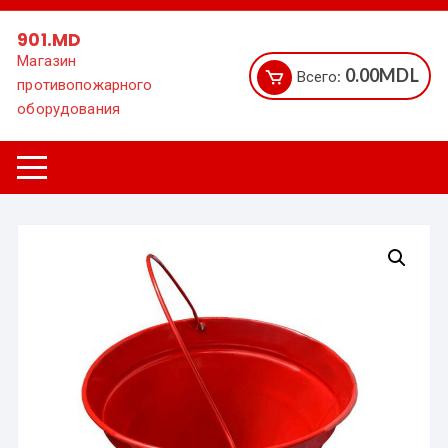
Перейти
к
901.MD
содержимому
Магазин
0.00
MDL
Всего:
противопожарного
оборудования