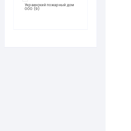
Украинский пожарный дом
ООО
(9)
Эдванс Строй-М
(9)