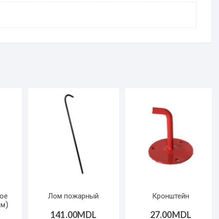
ое
Лом пожарный
Кронштейн
 м)
141.00
MDL
27.00
MDL