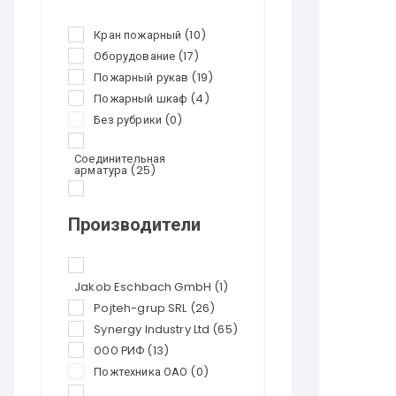
Кран пожарный
(10)
Оборудование
(17)
Пожарный рукав
(19)
Пожарный шкаф
(4)
Без рубрики
(0)
Соединительная
арматура
(25)
Перезарядка
огнетушителей
(21)
Производители
Огнетушители
(24)
Скидки
(0)
Jakob Eschbach GmbH
(1)
Pojteh-grup SRL
(26)
Synergy Industry Ltd
(65)
ООО РИФ
(13)
Пожтехника ОАО
(0)