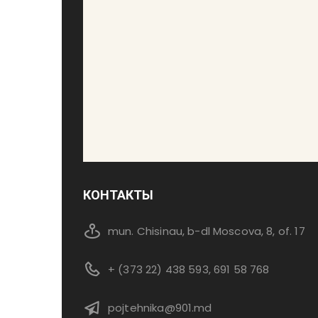
КОНТАКТЫ
mun. Chisinau, b-dl Moscova, 8, of. 17
+ (373 22) 438 593, 691 58 768
pojtehnika@901.md