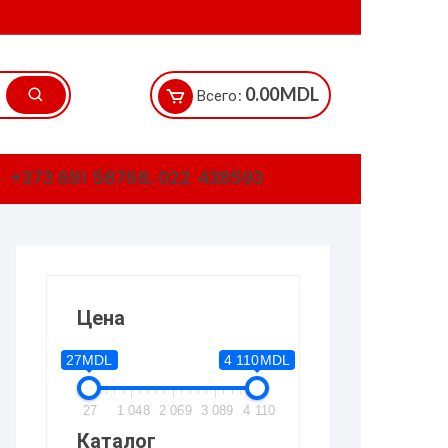
0.00
MDL
Всего:
+373 691 58768, 022 438593
Цена
27MDL
4 110MDL
27
1 048
2 069
3 089
4 110
Каталог