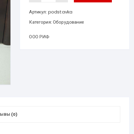
Подставка
под
огнетушитель
Артикул:
podstavka
Категория:
Оборудование
ООО РИФ
ЫВЫ (0)