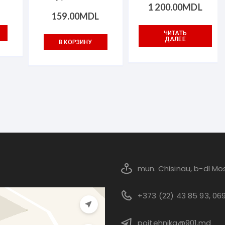
1 200.00
MDL
159.00
MDL
ЧИТАТЬ
ДАЛЕЕ
В КОРЗИНУ
mun. Chisinau, b-dl Mos
+373 (22) 43 85 93, 06
pojtehnika@901.md