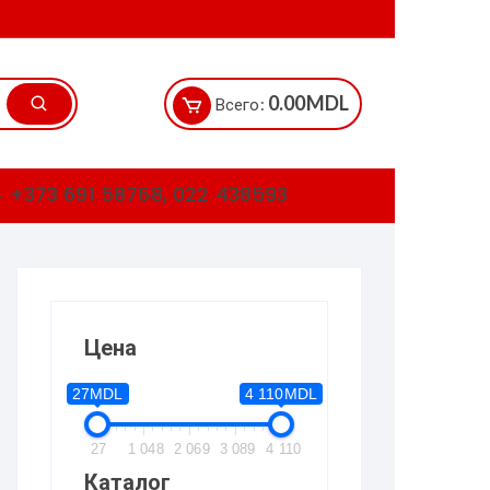
0.00
MDL
Всего:
+373 691 58768, 022 438593
Цена
27MDL
4 110MDL
27
1 048
2 069
3 089
4 110
Каталог