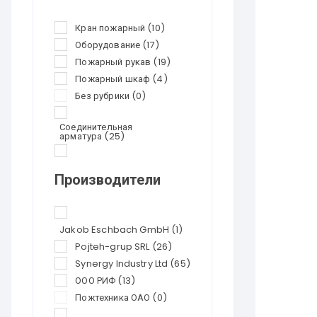
Кран пожарный
(10)
Оборудование
(17)
Пожарный рукав
(19)
Пожарный шкаф
(4)
Без рубрики
(0)
Соединительная
арматура
(25)
Перезарядка
огнетушителей
(21)
Производители
Огнетушители
(24)
Скидки
(0)
Jakob Eschbach GmbH
(1)
Pojteh-grup SRL
(26)
Synergy Industry Ltd
(65)
ООО РИФ
(13)
Пожтехника ОАО
(0)