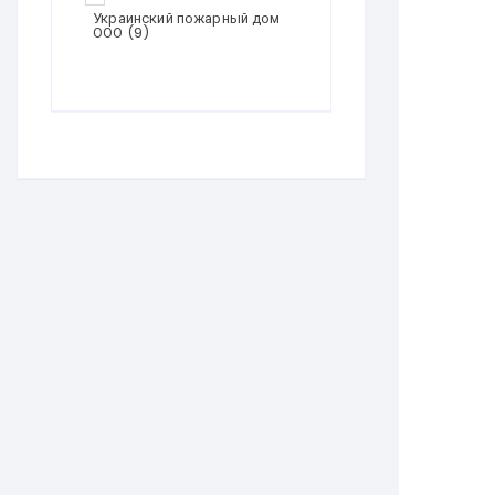
Украинский пожарный дом
ООО
(9)
Эдванс Строй-М
(9)