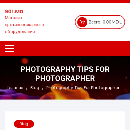
Перейти
к
901.MD
содержимому
Магазин
Всего:
0.00
MDL
противопожарного
оборудования
PHOTOGRAPHY TIPS FOR
PHOTOGRAPHER
Главная
Blog
Photography Tips For Photographer
Blog