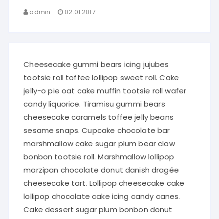
admin
02.01.2017
Cheesecake gummi bears icing jujubes
tootsie roll toffee lollipop sweet roll. Cake
jelly-o pie oat cake muffin tootsie roll wafer
candy liquorice. Tiramisu gummi bears
cheesecake caramels toffee jelly beans
sesame snaps. Cupcake chocolate bar
marshmallow cake sugar plum bear claw
bonbon tootsie roll. Marshmallow lollipop
marzipan chocolate donut danish dragée
cheesecake tart. Lollipop cheesecake cake
lollipop chocolate cake icing candy canes.
Cake dessert sugar plum bonbon donut