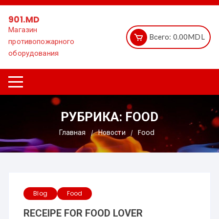
Перейти
к
901.MD
содержимому
Магазин
Всего:
0.00
MDL
противопожарного
оборудования
РУБРИКА:
FOOD
Главная
Новости
Food
Blog
Food
RECEIPE FOR FOOD LOVER