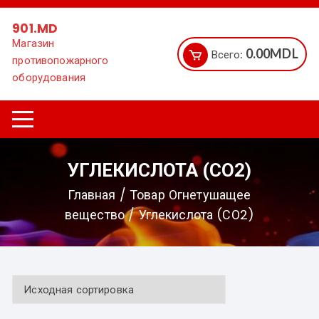
Перейти
к
901.MD
содержимому
Магазин
0.00
MDL
Всего:
противопожарного
оборудования
УГЛЕКИСЛОТА (СО2)
Главная
/ Товар Огнетушащее
вещество / Углекислота (СО2)