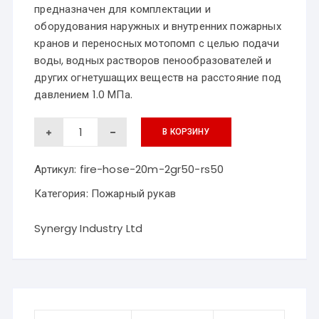
предназначен для комплектации и
оборудования наружных и внутренних пожарных
кранов и переносных мотопомп с целью подачи
воды, водных растворов пенообразователей и
других огнетушащих веществ на расстояние под
давлением 1.0 МПа.
Количество
товара
В КОРЗИНУ
Пожарный
рукав
д.
Артикул:
fire-hose-20m-2gr50-rs50
51
мм
Категория:
Пожарный рукав
(20м+2*ГР50+1*РС50)
PVC
Synergy Industry Ltd