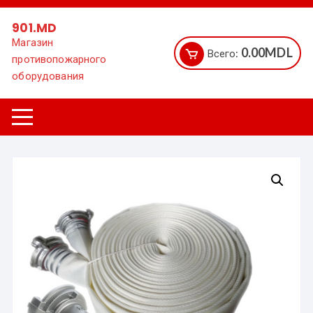
Перейти
к
901.MD
содержимому
Магазин
0.00
MDL
Всего:
противопожарного
оборудования