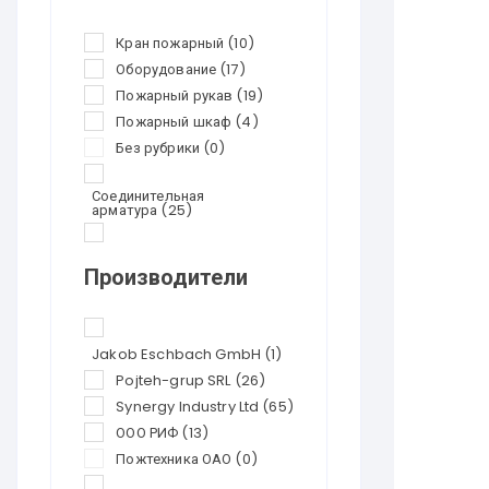
Кран пожарный
(10)
Оборудование
(17)
Пожарный рукав
(19)
Пожарный шкаф
(4)
Без рубрики
(0)
Соединительная
арматура
(25)
Перезарядка
огнетушителей
(21)
Производители
Огнетушители
(24)
Скидки
(0)
Jakob Eschbach GmbH
(1)
Pojteh-grup SRL
(26)
Synergy Industry Ltd
(65)
ООО РИФ
(13)
Пожтехника ОАО
(0)