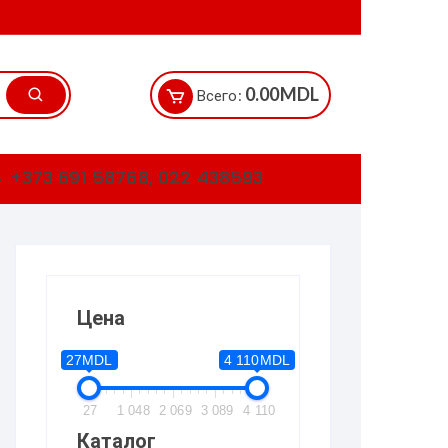
0.00
MDL
Всего:
+373 691 58768, 022 438593
Цена
27MDL
4 110MDL
27
1 048
2 069
3 089
4 110
Каталог