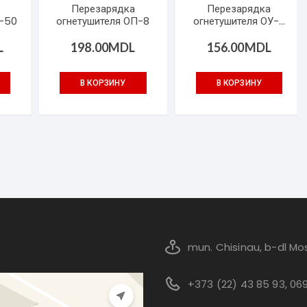
Перезарядка
Перезарядка
П-50
огнетушителя ОП-8
огнетушителя ОУ-3
(2кг CO2)
L
198.00
MDL
156.00
MDL
В КОРЗИНУ
В КОРЗИНУ
mun. Chisinau, b-dl Mos
+373 (22) 43 85 93, 06