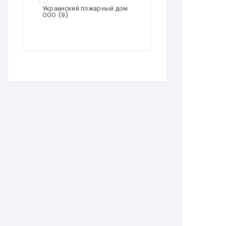
Украинский пожарный дом
ООО
(9)
Эдванс Строй-М
(9)