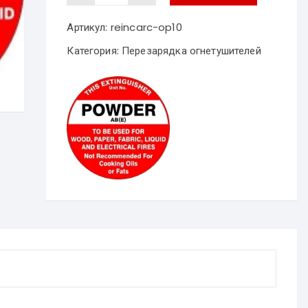
Перезарядка
огнетушителя
ОП-10
Артикул:
reincarc-op10
Категория:
Перезарядка огнетушителей