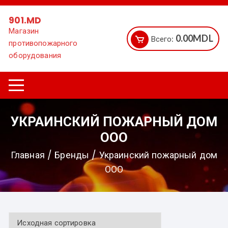
Перейти
к
901.MD
содержимому
Магазин
0.00
MDL
Всего:
противопожарного
оборудования
УКРАИНСКИЙ ПОЖАРНЫЙ ДОМ
ООО
Главная
/ Бренды / Украинский пожарный дом
ООО